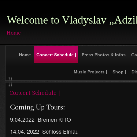
Welcome to Vladyslav „Adzi
Home
Home
Concert Schedule |
Press Photos & Infos
Ga
Music Projects |
Shop |
Di
Concert Schedule |
Coming Up Tours:
9.04.2022 Bremen KITO
14.04. 2022 Schloss Elmau