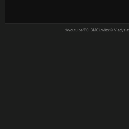
://youtu.be/P0_BMCUw9zc© Vladyslav